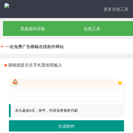
更多在线工具
黑盾源码导航
在线工具
一款免费广告横幅在线制作网站
请根据提示文字长度按照输入
永久超会5元，快手，抖音业务低价代刷