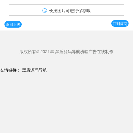
长按图片可进行保存哦
回到首页
返回上级
版权所有© 2021年 黑盾源码导航横幅广告在线制作
友情链接：
黑盾源码导航